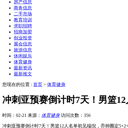
房产信息
商务信息
二手市场
教育培训
求职招聘
招商加盟
创业投资
展会信息
旅游信息
休闲娱乐
体育健身
最新资讯
最新推文
您现在的位置 :
首页
>
体育健身
冲刺亚预赛倒计时7天！男篮12
时间：02-21
来源：
体育健身
访问次数：356
冲刺亚预赛倒计时7天！男篮12人名单初见端倪，乔帅圈定5+2+