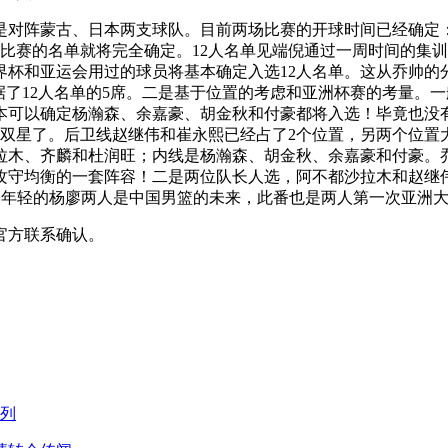
是对阵蒙古、日本两支球队。目前两场比赛的开球时间已经确定：2
赛的名单就将完全确定。‬12人名单见端倪通过一周时间的集训
界杯和亚运会用过的球员将基本确定入选12人名单。这从乔帅的
‬基本‬就‬占据‬了‬12人‬名单‬的‬5席‬。二是基于位置的考虑和亚洲杯
本可以确定杨瀚森、余嘉豪、胡金秋和付豪都将入选！毕竟也没
双星了。后卫线赵继伟和崔永熙已经占了2个位置，另两个位置
木、齐麟和杜润旺；内线是杨瀚森、胡金秋、余嘉豪和付豪。‬乔帅
攻守均衡的一套阵容！二是两位队长人选，阿不都沙拉木和赵继
。年轻的杨廖两人是中国男篮的未来，此番也是两人第一次亚洲
官方联系确认。
在列