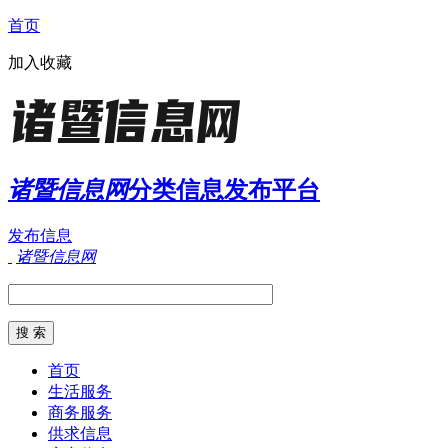
首页
加入收藏
诸暨信息网
分类信息发布平台
发布信息
诸暨信息网
首页
生活服务
商务服务
供求信息