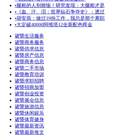
•
腿粗的人别烦恼！研究发现：大腿粗才是
•
《血、汗、泪：世界钻石争夺史》：透过
•
胡安焉：做过19份工作，我总是那个离职
•
大定破40000阿维塔12全新配色晖金
诸暨生活服务
诸暨商务服务
诸暨供求信息
诸暨房产信息
诸暨商务信息
诸暨二手市场
诸暨教育培训
诸暨求职招聘
诸暨招商加盟
诸暨创业投资
诸暨展会信息
诸暨旅游信息
诸暨休闲娱乐
诸暨体育健身
诸暨最新资讯
诸暨最新推文