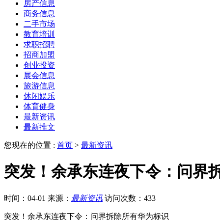
房产信息
商务信息
二手市场
教育培训
求职招聘
招商加盟
创业投资
展会信息
旅游信息
休闲娱乐
体育健身
最新资讯
最新推文
您现在的位置 :
首页
>
最新资讯
突发！余承东连夜下令：问界
时间：04-01
来源：
最新资讯
访问次数：433
突发！余承东连夜下令：问界拆除所有华为标识