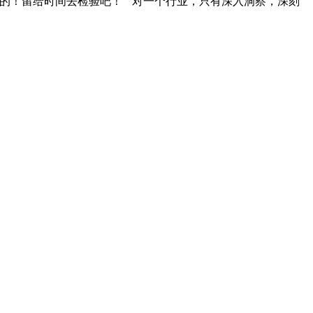
的！留给时间去检验吧！”“对一个行业，只有深入洞察，深刻