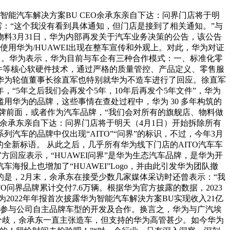
智能汽车解决方案BU CEO余承东亲自下达：问界门店将于明
露：“这个我没有看到具体通知，但门店是接到了相关通知。”与
料3月31日，华为内部再发关于汽车业务决策的公告，该公告
用华为/HUAWEI出现在整车宣传和外观上。对此，华为对证
》。华为表示，华为目前与车企有三种合作模式：一、标准化零
化零部件等核心软硬件技术，通过严格的质量管控、产品定义、零售服
，华为轮值董事长徐直军也特别就华为不造车进行了回应。徐直军
“5年之后我们会再发个5年，10年后再发个5年文件”，华为
华为的品牌，这些事情在查处过程中，华为 30 多年构筑的
牌前面，或者作为汽车品牌，“我们会对所有的旗舰店、物料做
余承东亲自下达：问界门店将于明天（4月1日）开始拆除所有
车的品牌中仅出现“AITO”“问界”的标识，不过，今年3月
”的全新标语。 从此之后，几乎所有华为线下门店的AITO汽车车
方回应表示，“HUAWEI问界”是华为生态汽车品牌，是华为开
报上也增加了“HUAWEI”Logo，并由此引发华为团队撤
是，2月末，余承东在接受少数几家媒体采访时还曾表示：“我
O问界品牌累计交付7.6万辆。根据华为官方披露的数据，2023
为2022年年报首次披露华为智能汽车解決方案BU实现收入21亿
份参与公司自主品牌车型的开发及合作。换言之，华为与广汽埃
存在分歧，余承东一直主张造车，但支持的华为高管甚少。如今华为