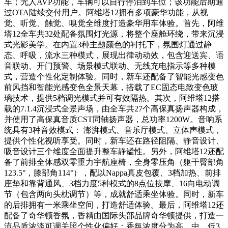
车；无人AVP功能，车辆可以自行停泊到车位；该功能后期通
过OTA陆续交付用户。阿维塔12拥有多项豪华功能，从视
觉、听觉、触觉、嗅觉全维度打造豪华用车体验。首先，阿维
塔12全车共32处配备氛围灯光源，将整个座舱环绕，带来沉浸
式光影美学。在内置3种主题颜色的衬托下，氛围灯通过静
态、呼吸，流水三种模式，展现出律动动效，包含迎送宾、语
音联动、开门预警、场景模式联动、无线充电指示等多种模
式，营造个性化定制体验。同时，新车还配备了智能光感变色
前风挡和智能光感变色全景天幕，搭载了EC固态电致变色玻
璃技术，提供5档调光模式并可有效隔热。其次，阿维塔12搭
载的7.1.4沉浸式全景声场，由全车共27个高保真扬声器构成，
并使用了高保真音质CST同轴扬声器，总功率1200W。音响系
统具有3种音效模式： 澎湃模式、音乐厅模式、立体声模式，
提供个性化视听享受。同时，新车还在路径阻隔、静音设计、
吸音设计三个维度全面提升整车静谧性。另外，阿维塔12还配
备了前排全体感双零重力宇航座椅，全身零压角（躯干臀部角
123.5°，膝部角114°），配以Nappa真皮包覆、3档加热、前排
座垫和靠背通风、3档力度5种模式的8点位按摩、16向电动调
节（包含两向头枕调节）等，成就舒适乘坐体验。同时，新车
的后排拥有一米乘坐空间，打造舒适体验。最后，阿维塔12还
配备了奇华顿香氛，香精由国际头部品牌奇华顿提供，打造一
流品质浓淡可调关照个性化偏好：香氛浓度分为高、中、低3