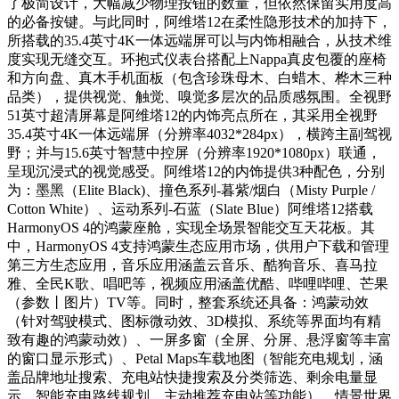
了极简设计，大幅减少物理按钮的数量，但依然保留实用度高
的必备按键。与此同时，阿维塔12在柔性隐形技术的加持下，
所搭载的35.4英寸4K一体远端屏可以与内饰相融合，从技术维
度实现无缝交互。环抱式仪表台搭配上Nappa真皮包覆的座椅
和方向盘、真木手机面板（包含珍珠母木、白蜡木、桦木三种
品类），提供视觉、触觉、嗅觉多层次的品质感氛围。全视野
51英寸超清屏幕是阿维塔12的内饰亮点所在，其采用全视野
35.4英寸4K一体远端屏（分辨率4032*284px），横跨主副驾视
野；并与15.6英寸智慧中控屏（分辨率1920*1080px）联通，
呈现沉浸式的视觉感受。阿维塔12的内饰提供3种配色，分别
为：墨黑（Elite Black)、撞色系列-暮紫/烟白（Misty Purple /
Cotton White）、运动系列-石蓝（Slate Blue）阿维塔12搭载
HarmonyOS 4的鸿蒙座舱，实现全场景智能交互天花板。其
中，HarmonyOS 4支持鸿蒙生态应用市场，供用户下载和管理
第三方生态应用，音乐应用涵盖云音乐、酷狗音乐、喜马拉
雅、全民K歌、唱吧等，视频应用涵盖优酷、哔哩哔哩、芒果
（参数丨图片）TV等。同时，整套系统还具备：鸿蒙动效
（针对驾驶模式、图标微动效、3D模拟、系统等界面均有精
致有趣的鸿蒙动效）、一屏多窗（全屏、分屏、悬浮窗等丰富
的窗口显示形式）、Petal Maps车载地图（智能充电规划，涵
盖品牌地址搜索、充电站快捷搜索及分类筛选、剩余电量显
示、智能充电路线规划、主动推荐充电站等功能）、情景世界