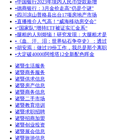
•
中国银行2023年境内人民币贷款新增
•
德商银行：3月金价走高“仍是个谜”
•
四川凉山普格县出台17项房地产市场
•
直播推介人气高！“威海移动房交会”
•
“国家队”增持ETF被证实汇金系“
•
腿粗的人别烦恼！研究发现：大腿粗才是
•
《血、汗、泪：世界钻石争夺史》：透过
•
胡安焉：做过19份工作，我总是那个离职
•
大定破40000阿维塔12全新配色晖金
诸暨生活服务
诸暨商务服务
诸暨供求信息
诸暨房产信息
诸暨商务信息
诸暨二手市场
诸暨教育培训
诸暨求职招聘
诸暨招商加盟
诸暨创业投资
诸暨展会信息
诸暨旅游信息