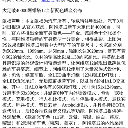
大定破40000阿维塔12全新配色晖金公布
版权声明：本文版权为汽车所有，转载请注明出处。汽车3月
24日报道 从官方获悉，阿维塔12新车大定已超40000台，同
时，官方将推出全新车身颜色——晖金。该颜色十分张扬个
性，与阿维塔独特的车身造型十分契合，相得益彰。上图为
PS效果图阿维塔12用着中大型轿车的车身尺寸，长宽高分别
为5020mm、1999mm、1450mm，轴距长达3020mm，使其有着
0.602的轴长比、0.44的轮高比以及1.38的宽高比。再搭配上极
具辨识度的外观设计和轿跑造型，让阿维塔12展现出低趴且优
雅的车身姿态。细节上，阿维塔12使用了大量家族式设计风
格；包含：碟翼前脸、全LED曲率灯组（234颗LED灯珠）、
全LED流光尾灯、无后舷窗掀背车尾，以及首创的HALO交互
屏。其中，HALO屏含有10500颗灯珠，尺寸为151x1249mm、
分辨率为63x306px；并涵盖8种车内外场景模式，包含：宠物
模式、充电模式、行人礼让模式、临时停靠接人模式、迎送宾
模式、哨兵模式、节日彩蛋、Autohold模式，并具备持续OTA
迭代能力，后续会推送自定义模式等功能。阿维塔12提供8种
外观配色，6款高光车色（山蓝、云紫、雾绿、皓白、耀灰、
曜黑）和2款哑光车色（曦紫、墨灰）。阿维塔12的内饰采用