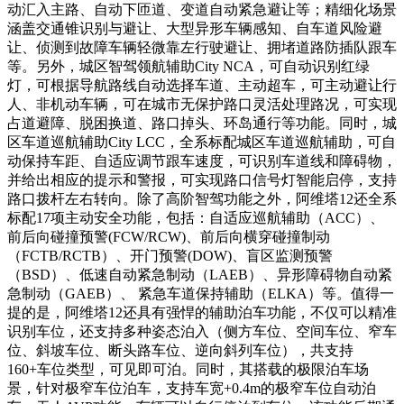
动汇入主路、自动下匝道、变道自动紧急避让等；精细化场景
涵盖交通锥识别与避让、大型异形车辆感知、自车道风险避
让、侦测到故障车辆轻微靠左行驶避让、拥堵道路防插队跟车
等。另外，城区智驾领航辅助City NCA，可自动识别红绿
灯，可根据导航路线自动选择车道、主动超车，可主动避让行
人、非机动车辆，可在城市无保护路口灵活处理路况，可实现
占道避障、脱困换道、路口掉头、环岛通行等功能。同时，城
区车道巡航辅助City LCC，全系标配城区车道巡航辅助，可自
动保持车距、自适应调节跟车速度，可识别车道线和障碍物，
并给出相应的提示和警报，可实现路口信号灯智能启停，支持
路口拨杆左右转向。除了高阶智驾功能之外，阿维塔12还全系
标配17项主动安全功能，包括：自适应巡航辅助（ACC）、
前后向碰撞预警(FCW/RCW)、前后向横穿碰撞制动
（FCTB/RCTB）、开门预警(DOW)、盲区监测预警
（BSD）、低速自动紧急制动（LAEB）、异形障碍物自动紧
急制动（GAEB）、 紧急车道保持辅助（ELKA）等。值得一
提的是，阿维塔12还具有强悍的辅助泊车功能，不仅可以精准
识别车位，还支持多种姿态泊入（侧方车位、空间车位、窄车
位、斜坡车位、断头路车位、逆向斜列车位），共支持
160+车位类型，可见即可泊。同时，其搭载的极限泊车场
景，针对极窄车位泊车，支持车宽+0.4m的极窄车位自动泊