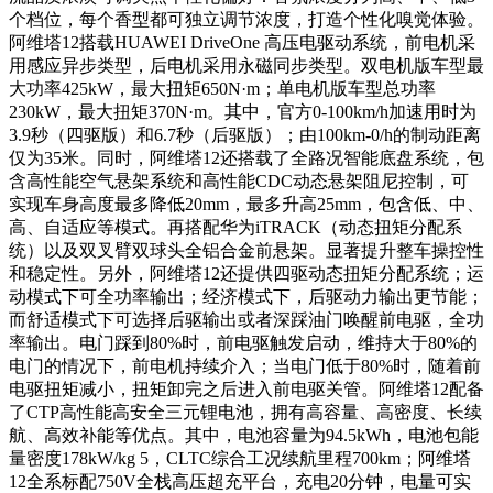
个档位，每个香型都可独立调节浓度，打造个性化嗅觉体验。
阿维塔12搭载HUAWEI DriveOne 高压电驱动系统，前电机采
用感应异步类型，后电机采用永磁同步类型。双电机版车型最
大功率425kW，最大扭矩650N·m；单电机版车型总功率
230kW，最大扭矩370N·m。其中，官方0-100km/h加速用时为
3.9秒（四驱版）和6.7秒（后驱版）；由100km-0/h的制动距离
仅为35米。同时，阿维塔12还搭载了全路况智能底盘系统，包
含高性能空气悬架系统和高性能CDC动态悬架阻尼控制，可
实现车身高度最多降低20mm，最多升高25mm，包含低、中、
高、自适应等模式。再搭配华为iTRACK（动态扭矩分配系
统）以及双叉臂双球头全铝合金前悬架。显著提升整车操控性
和稳定性。另外，阿维塔12还提供四驱动态扭矩分配系统；运
动模式下可全功率输出；经济模式下，后驱动力输出更节能；
而舒适模式下可选择后驱输出或者深踩油门唤醒前电驱，全功
率输出。电门踩到80%时，前电驱触发启动，维持大于80%的
电门的情况下，前电机持续介入；当电门低于80%时，随着前
电驱扭矩减小，扭矩卸完之后进入前电驱关管。阿维塔12配备
了CTP高性能高安全三元锂电池，拥有高容量、高密度、长续
航、高效补能等优点。其中，电池容量为94.5kWh，电池包能
量密度178kW/kg 5，CLTC综合工况续航里程700km；阿维塔
12全系标配750V全栈高压超充平台，充电20分钟，电量可实