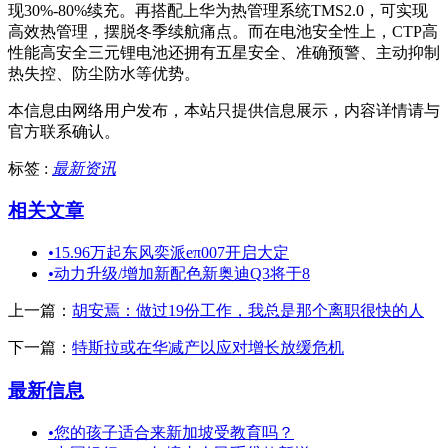
现30%-80%续充。再搭配上华为热管理系统TMS2.0，可实现
高效热管理，摆脱冬季续航痛点。而在电池安全性上，CTP高
性能高安全三元锂电池还拥有五星安全、准确预警、主动抑制
热失控、防尘防水等优势。
本信息由网络用户发布，
本站只提供信息展示，内容详情请与
官方联系确认。
标签 :
最新资讯
相关文章
•
15.96万起东风奕派eπ007开启大定
•
动力升级/增加新配色新奥迪Q3将于8
上一篇：
胡安焉：做过19份工作，我总是那个离职很快的人
下一篇：
特斯拉或在华减产以应对增长放缓危机
最新信息
•
您的孩子适合来新加坡受教育吗？