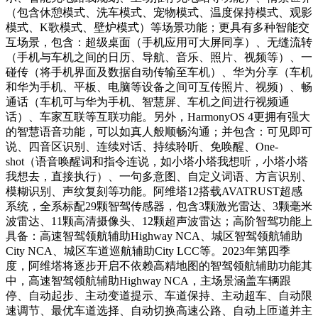
（包含休憩模式、洗车模式、宠物模式、温度保持模式、观影
模式、K歌模式、壁炉模式）等场景功能；更具有多种智能交
互场景，包含：超级桌面（手机应用可大屏同享）、无缝流转
（手机与车机之间的日历、导航、音乐、照片、视频等）、一
碰传（将手机界面及数据自动传输至车机）、华为分享（车机
和华为手机、平板、电脑等设备之间可互传照片、视频）、畅
通话（车机可与华为手机、智慧屏、车机之间进行视频通
话）、车家互联等互联功能。另外，HarmonyOS 4更拥有强大
的智慧语音功能，可以如真人般顺畅沟通；并包含：可见即可
说、四音区识别、连续对话、持续聆听、免唤醒、One-
shot（语音唤醒词和指令连说，如小塔小塔我想听，小塔小塔
我想去，直接执行）、一句多意图、自定义词语、方言识别、
模糊识别、声纹复刻等功能。阿维塔12搭载AVATRUST超感
系统，全系标配29颗智驾传感器，包含3颗激光雷达、3颗毫米
波雷达、11颗高清摄像头、12颗超声波雷达；高阶智驾功能上
具备：高速智驾领航辅助Highway NCA、城区智驾领航辅助
City NCA、城区车道巡航辅助City LCC等。2023年第四季
度，阿维塔将逐步开启不依赖高精地图的智驾领航辅助功能其
中，高速智驾领航辅助Highway NCA，主场景涵盖车辆跟
停、自动起步、主动变道提示、车道保持、主动超车、自动限
速调节、最优车道选择、自动切换高速公路、自动上匝道并主