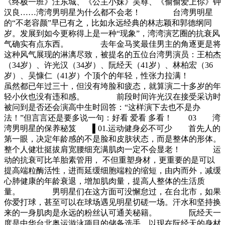
《终极一班》汪东城、《公主小妹》吴尊、《偷偷爱上你》钟
汉良……湾湾男明星为什么都不会老！ 台湾男明星
的“不老容颜”早已有之，比如永远经典的林志颖和郭德纲同
岁。发展到如今更称得上是一种“现象”，湾湾演艺圈的抗衰风
气确实有点东西。 去年金马奖最佳男主的角逐更是将
这种风气展现的淋漓尽致，被提名的五位台湾男演员：王柏杰
（34岁）、许光汉（34岁）、阮经天（41岁）、林柏宏（36
岁）、吴慷仁（41岁）个顶个的年轻，性张力拉满！
虽然都已年过三十，但没有垮脸和疲态，就算演二十多岁的年
轻小伙也没有违和感。 前段时间许光汉在接受采访时
被问到是否还会演高中生时回答：“这样演下去也不是办
法！”但言言还是要多说一句：好看 爱看 多看！ 03‍ 湾
湾男明星的保养秘笈 ▌01.运动健身必不可少 首先人的
第一眼，决定年龄感的不是脸和皮肤状态，而是整体的形体。
整个人健壮挺拔肩宽腰细充满肌肉一定不会显老！ 运
动的抗衰可比羊胎素管用， 不但重塑身材，更重要的是可以
提高端粒酶活性，进而延缓细胞端粒的缩短，由内而外，减缓
心肺健康的年龄衰退，增加肌肉量，提高人整体的生活质
量。 男明星们在这方面可没懈怠过，在台北市，如果
你爱打球，甚至可以在球场遇见明星切磋一场。汗水和坚持换
来的一身肌肉是永远的粉丝认可通关秘籍。 阮经天一
度是中华台北奥运游泳项目的储备选手，以现在阮经天的身材