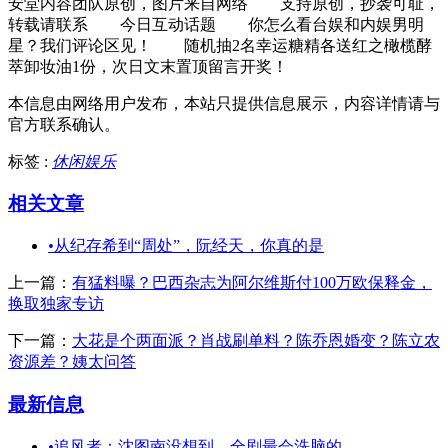
安堂内容团队原创，图片来自网络 支持原创，抄袭可耻，
转载请联系 今日互动话题 你怎么看台娱和内娱男明
星？我们评论区见！ 随机抽2名幸运糖精各送红之橄榄酵
萃卸妆油1份，次日文末置顶留言开奖！
本信息由网络用户发布，
本站只提供信息展示，内容详情请与
官方联系确认。
标签 :
休闲娱乐
相关文章
•
从纪存希到“周处”，阮经天，你真的是
上一篇：
有猛料曝？巴西杂志为阿尔维斯付100万欧保释金，
换取独家专访
下一篇：
大花是个两面派？肖战刷单料？陈乔恩婚变？陈立农
资源差？姨太问答
最新信息
•
追风者：沈图南没想到，全剧最会洗脑的