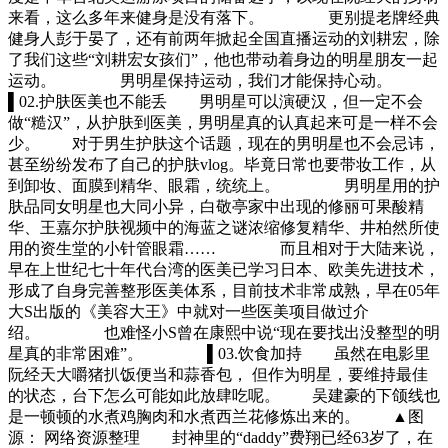
来看，这么多年来健身是没有落下。 更别提老牌经典
健身人彭于晏了，还有前两年掀起全国直播运动的刘耕宏，除
了我们这些“刘耕宏女孩们”，他也带动着身边的明星朋友一起
运动。 男明星保持运动，我们才能保持心动。
▌02.护肤医美也不能丢 男明星可以演硬汉，但一定不会
做“糙汉”，从护肤到医美，男明星真的认真起来可是一样不会
少。 对于男生护肤这个话题，现在的男明星也不会忌讳，
甚至纷纷发布了自己的护肤vlog。毕竟日常也要带妆工作，从
到卸妆、面膜到精华、眼霜，统统上。 男明星用的护
肤品同女明星也大同小异，白敬亭家中出现的修丽可果酸精
华、王嘉尔护肤视频中的海蓝之谜浓缩修复精华、井柏然所使
用的资生堂的小针管眼霜…… 而且相对于大陆来说，
早在上世纪七十年代台湾的医美已学习日本、欧美先进技术，
形成了自身完善整形医美体系，目前技术非常成熟，早在05年
大S出版的《美容大王》中就对一些医美项目做过介
绍。 也难怪小S曾在康熙中说“现在要找出没整型的明
星真的非常困难”。 ▌03.饮食加持 虽然在电影里
阮经天大嚼猪扒饭便当和蒜香包， 但作为明星，要维持最佳
的状态，台下怎么可能如此放肆吃呢。 吴建豪的下颌线也
是一顿顿的水煮鸡胸肉和水煮西兰花修炼出来的。 ▲图
源： 网络资源整理 封神里的“daddy”费翔已经63岁了，在