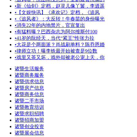
•
新《仙剑》定档，赵灵儿像丫鬟，李逍遥
•
【文娱快讯】《承欢记》定档，《追风
•
《追风者》：大反转！牛春苗的身份曝光
•
消失22年的内地禁片，官宣复出
•
有猛料曝？巴西杂志为阿尔维斯付100
•
41岁的阮经天，当代“紧王”性张力拉
•
大花是个两面派？肖战刷单料？陈乔恩婚
•
律师立功！曝李铁最开始被查是9位数
•
戏里又茶又坏，戏外却被老公宠上天，你
诸暨生活服务
诸暨商务服务
诸暨供求信息
诸暨房产信息
诸暨商务信息
诸暨二手市场
诸暨教育培训
诸暨求职招聘
诸暨招商加盟
诸暨创业投资
诸暨展会信息