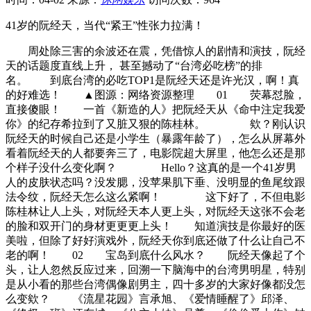
41岁的阮经天，当代“紧王”性张力拉满！
周处除三害的余波还在震，凭借惊人的剧情和演技，阮经
天的话题度直线上升， 甚至撼动了“台湾必吃榜”的排
名。 到底台湾的必吃TOP1是阮经天还是许光汉，啊！真
的好难选！ ▲图源：网络资源整理 01 荧幕怼脸，
直接傻眼！ 一首《新造的人》把阮经天从《命中注定我爱
你》的纪存希拉到了又脏又狠的陈桂林。 欸？刚认识
阮经天的时候自己还是小学生（暴露年龄了），怎么从屏幕外
看着阮经天的人都要奔三了，电影院超大屏里，他怎么还是那
个样子没什么变化啊？ Hello？这真的是一个41岁男
人的皮肤状态吗？没发腮，没苹果肌下垂、没明显的鱼尾纹跟
法令纹，阮经天怎么这么紧啊！ 这下好了，不但电影
陈桂林让人上头，对阮经天本人更上头，对阮经天这张不会老
的脸和双开门的身材更更更上头！ 知道演技是你最好的医
美啦，但除了好好演戏外，阮经天你到底还做了什么让自己不
老的啊！ 02‍ 宝岛到底什么风水？ 阮经天像起了个
头，让人忽然反应过来，回溯一下脑海中的台湾男明星，特别
是从小看的那些台湾偶像剧男主，四十多岁的大家好像都没怎
么变欸？ 《流星花园》言承旭、《爱情睡醒了》邱泽、