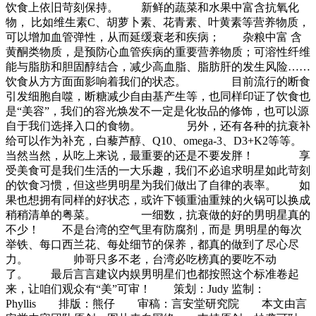
饮食上依旧苛刻保持。 新鲜的蔬菜和水果中富含抗氧化
物， 比如维生素C、胡萝卜素、花青素、叶黄素等营养物质，
可以增加血管弹性，从而延缓衰老和疾病； 杂粮中富 含
黄酮类物质，是预防心血管疾病的重要营养物质；可溶性纤维
能与脂肪和胆固醇结合，减少高血脂、脂肪肝的发生风险……
饮食从方方面面影响着我们的状态。 目前流行的断食
引发细胞自噬，断糖减少自由基产生等，也同样印证了饮食也
是“美容”，我们的容光焕发不一定是化妆品的修饰，也可以源
自于我们选择入口的食物。 另外，还有各种的抗衰补
给可以作为补充，白藜芦醇、Q10、omega-3、D3+K2等等。
当然当然，从吃上来说，最重要的还是不要发胖！ 享
受美食可是我们生活的一大乐趣，我们不必追求明星如此苛刻
的饮食习惯，但这些男明星为我们做出了自律的表率。 如
果也想拥有同样的好状态，或许下顿重油重辣的火锅可以换成
稍稍清单的粤菜。 一细数，抗衰做的好的男明星真的
不少！ 不是台湾的空气里有防腐剂，而是 男明星的每次
举铁、每口西兰花、每处细节的保养，都真的做到了尽心尽
力。 帅哥只多不老，台湾必吃榜真的要吃不动
了。 最后言言建议内娱男明星们也都按照这个标准卷起
来，让咱们观众有“美”可审！ 策划：Judy 监制：
Phyllis 排版：熊仔 审稿：言安堂研究院 本文由言